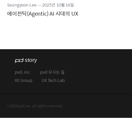
Seungyoon Lee
―
2025년
10월 16일
에이전틱(Agentic) AI 시대의 UX
pxd, inc.
pxd 오시는 길
XE Group
UX Tech Lab.
©2026 pxd, inc. all rights reserved.