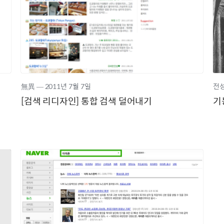
無異
―
2011년
7월 7일
전
[검색 리디자인] 통합 검색 덜어내기
기