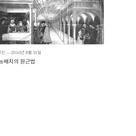
성진
―
2010년
8월 31일
능배치의 원근법