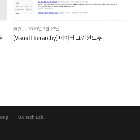
無異
―
2010년
7월 27일
들
[Visual Hierarchy] 네이버 그린윈도우
roup
UX Tech Lab.