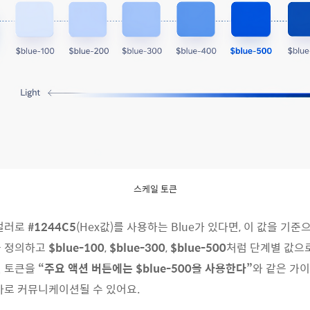
스케일 토큰
컬러로
#1244C5
(Hex
값
)
를
사용하는
Blue
가
있다면
,
이
값을
기준
을
정의하고
$blue-100
,
$blue-300
,
$blue-500
처럼
단계별
값으
일
토큰을
“
주요
액션
버튼에는
$blue-500
을
사용한다
”
와
같은
가이
바로
커뮤니케이션될
수
있어요
.