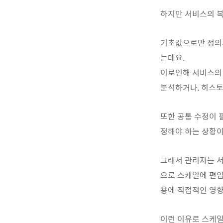
하지만
서비스의
기초값으로만
정의
는데요
.
이로인해
서비스의
분석하거나
,
히스
또한
공통
수정이
정해야
하는
상황
그래서
관리자는
으로
스케일에
편
용에
직접적인
영
이런
이유로
스케