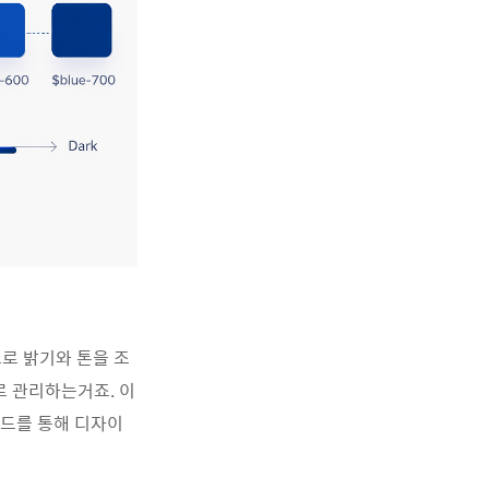
으로
밝기와
톤을
조
로
관리하는거죠
.
이
드를
통해
디자이