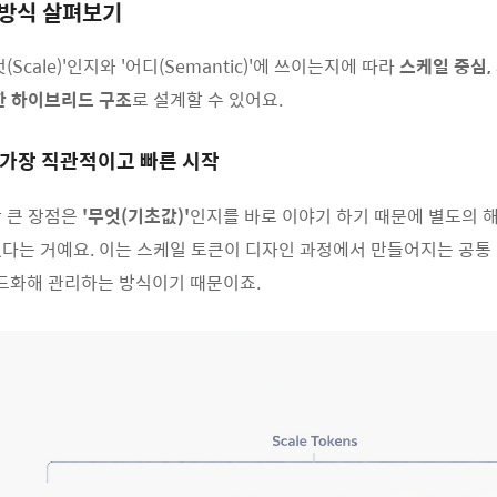
 방식 살펴보기
Scale)'인지와 '어디(Semantic)'에 쓰이는지에 따라
스케일 중심,
한 하이브리드 구조
로 설계할 수 있어요.
: 가장 직관적이고 빠른 시작
장
큰
장점은
'
무엇
(
기초값
)'
인지를
바로
이야기
하기
때문에
별도의
없다는
거예요
.
이는
스케일
토큰이
디자인
과정에서
만들어지는
공통
드화해
관리하는
방식이기
때문이죠
.