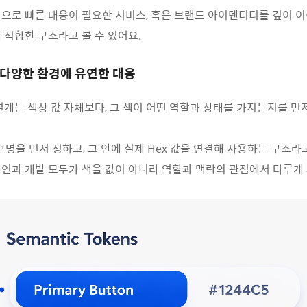
심으로
빠른
대응이
필요한
서비스
,
혹은
브랜드
아이덴티티를
깊이
이
에
적합한
구조라고
볼
수
있어요
.
: 다양한 환경에 유연한 대응
설계는 색상 값 자체보다, 그 색이 어떤 역할과 상태를 가지는지를 먼
큰명을 먼저 정하고, 그 안에 실제 Hex 값을 연결해 사용하는 구조라고
인과 개발 모두가 색을 값이 아니라 역할과 맥락의 관점에서 다루게 