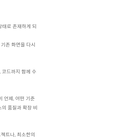
상태로
존재하게
되
기존
화면을
다시
,
코드까지
함께
수
이
언제
,
어떤
기준
스의
품질과
확장
비
로젝트나
,
최소한의