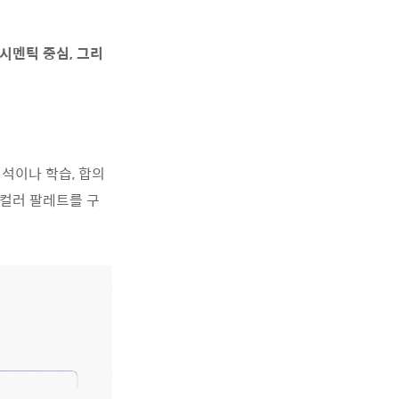
 시멘틱 중심, 그리
해석이나
학습
,
합의
컬러
팔레트를
구