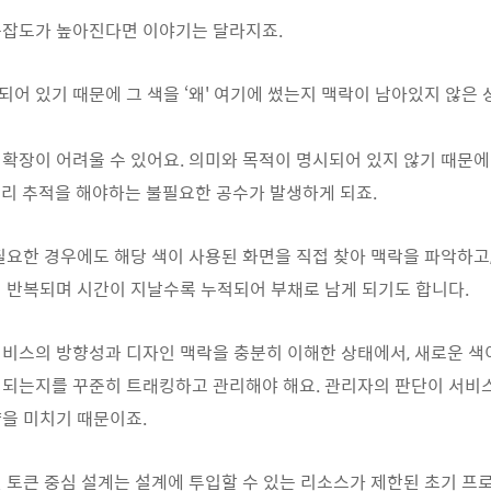
복잡도가
높아진다면
이야기는
달라지죠
.
되어
있기
때문에
그
색을
‘
왜
'
여기에
썼는지
맥락이
남아있지
않은
확장이
어려울
수
있어요
.
의미와
목적이
명시되어
있지
않기
때문에
토리
추적을
해야하는
불필요한
공수가
발생하게
되죠
.
필요한
경우에도
해당
색이
사용된
화면을
직접
찾아
맥락을
파악하고
이
반복되며
시간이
지날수록
누적되어
부채로
남게
되기도
합니다
.
서비스의
방향성과
디자인
맥락을
충분히
이해한
상태에서
,
새로운
색
입되는지를
꾸준히
트래킹하고
관리해야
해요
.
관리자의
판단이
서비
향을
미치기
때문이죠
.
일
토큰
중심
설계는
설계에
투입할
수
있는
리소스가
제한된
초기
프