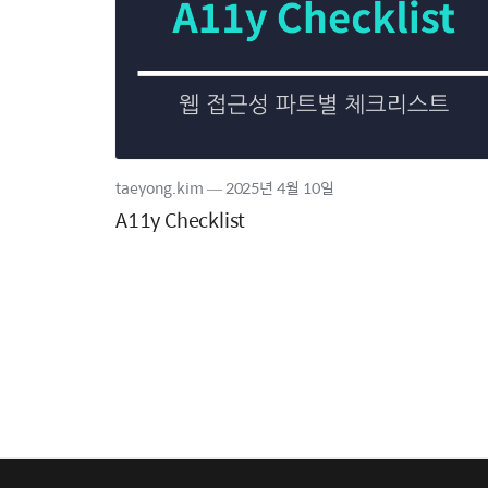
taeyong.kim
―
2025년
4월 10일
A11y Checklist