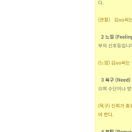
다.
(관찰) 김oo씨
2 느낌 (Feelin
부의 신호등입니다
(느낌
) 김oo씨는
3 욕구 (Need)
으며 수단이나 방
(욕구) 신뢰가 
야 한다.
4 부탁 (Reque