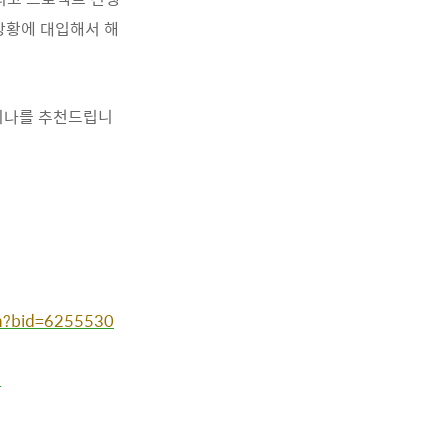
상황에 대입해서 해
미나를 추천드립니
hn?bid=6255530
9