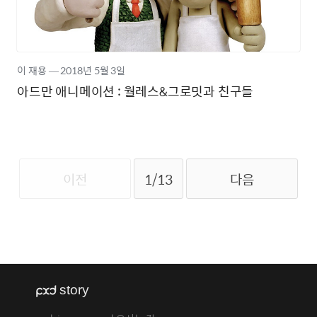
이 재용
―
2018년
5월 3일
아드만 애니메이션 : 월레스&그로밋과 친구들
이전
1/13
다음