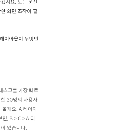
겠지요. 또는 운전
한 화면 조작이 필
은 레이아웃이 무엇인
 태스크를 가장 빠르
집한 30명의 사용자
 볼게요. A 레이아
 B > C > A 디
실이 있습니다.