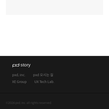
pxd, inc.
pxd 오시는 길
XE Group
UX Tech Lab.
©2026 pxd, inc. all rights reserved.