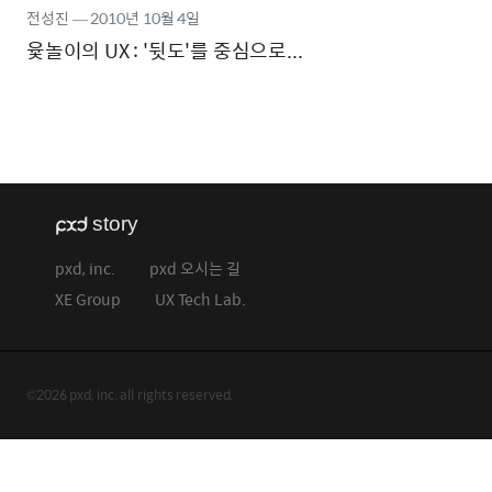
전성진
―
2010년
10월 4일
윷놀이의 UX : '뒷도'를 중심으로...
pxd, inc.
pxd 오시는 길
XE Group
UX Tech Lab.
©2026 pxd, inc. all rights reserved.