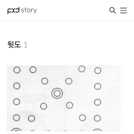
메뉴
뒷도
(1)