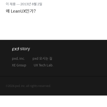
이 재용
―
2013년
8월 2일
왜 LeanUX인가?
pxd, inc.
pxd 오시는 길
XE Group
UX Tech Lab.
©2026 pxd, inc. all rights reserved.