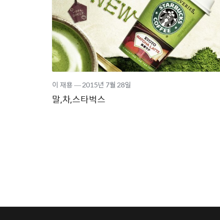
이 재용
―
2015년
7월 28일
말,차,스타벅스