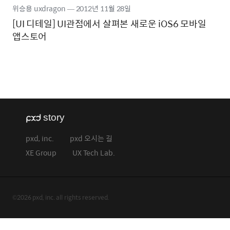
위승용 uxdragon
―
2012년
11월 28일
[UI 디테일] UI관점에서 살펴본 새로운 iOS6 모바일
앱스토어
pxd, inc.
pxd 오시는 길
XE Group
UX Tech Lab.
©2026 pxd, inc. all rights reserved.