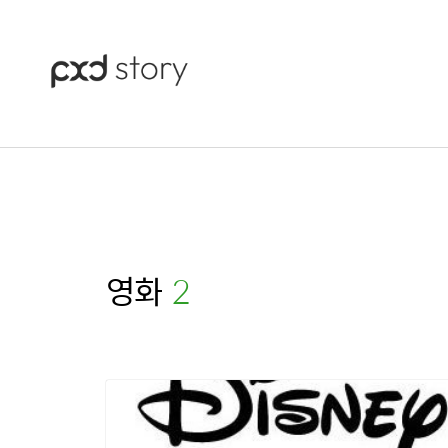
영화
(2)