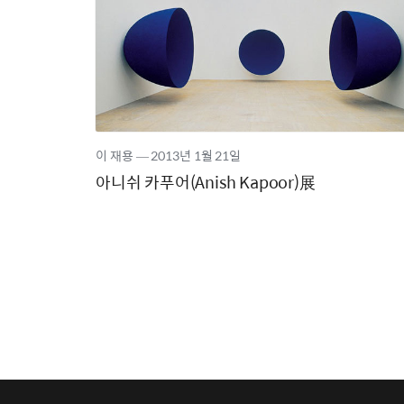
이 재용
―
2013년
1월 21일
아니쉬 카푸어(Anish Kapoor)展