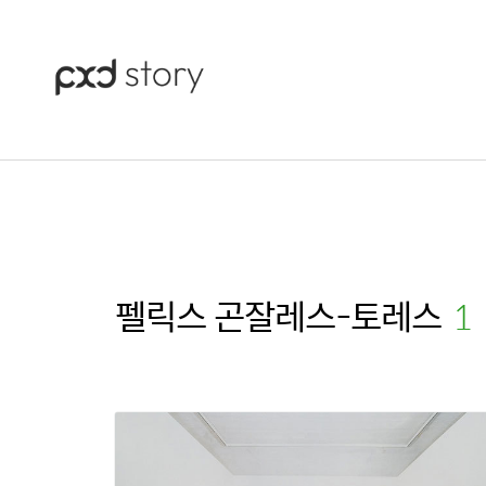
펠릭스 곤잘레스-토레스
(1)