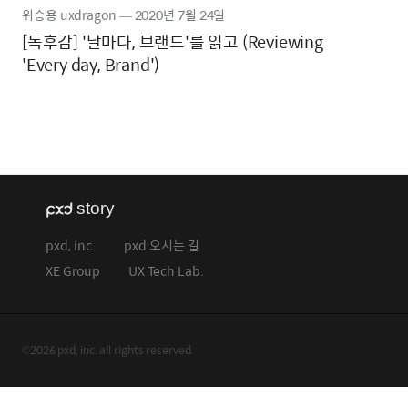
위승용 uxdragon
―
2020년
7월 24일
[독후감] '날마다, 브랜드'를 읽고 (Reviewing
'Every day, Brand')
pxd, inc.
pxd 오시는 길
XE Group
UX Tech Lab.
©2026 pxd, inc. all rights reserved.