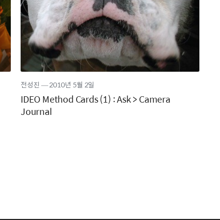
전성진
―
2010년
5월 2일
IDEO Method Cards (1) : Ask > Camera
Journal