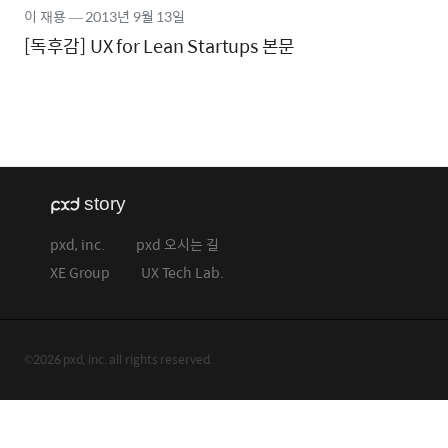
이 재용
―
2013년
9월 13일
[독후감] UX for Lean Startups 본문
pxd, inc.
pxd 오시는 길
XE Group
UX Tech Lab.
©2026 pxd, inc. all rights reserved.