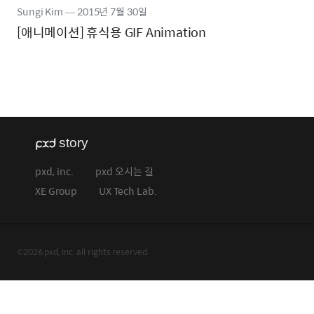
Sungi Kim
―
2015년
7월 30일
[애니메이션] 휴식용 GIF Animation
pxd, inc.
pxd 오시는 길
XE Group
UX Tech Lab.
©2026 pxd, inc. all rights reserved.