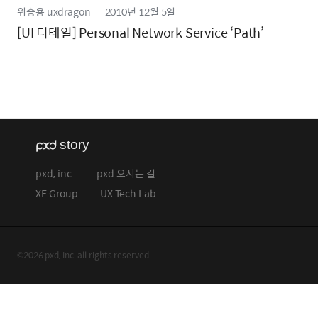
위승용 uxdragon
―
2010년
12월 5일
[UI 디테일] Personal Network Service ‘Path’
pxd, inc.
pxd 오시는 길
XE Group
UX Tech Lab.
©2026 pxd, inc. all rights reserved.