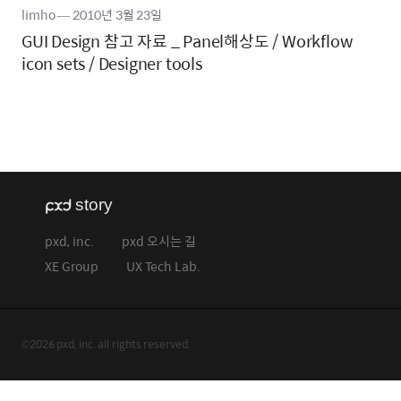
limho
―
2010년
3월 23일
GUI Design 참고 자료 _ Panel해상도 / Workflow
icon sets / Designer tools
pxd, inc.
pxd 오시는 길
XE Group
UX Tech Lab.
©2026 pxd, inc. all rights reserved.