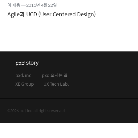
이 재용
―
2011년
4월 22일
Agile과 UCD (User Centered Design)
pxd, inc.
pxd 오시는 길
XE Group
UX Tech Lab.
©2026 pxd, inc. all rights reserved.