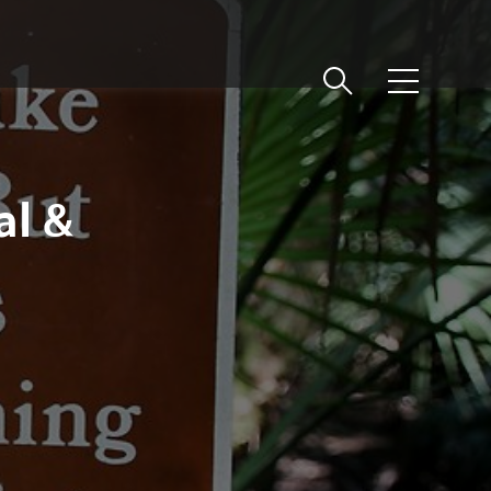
메뉴
al &