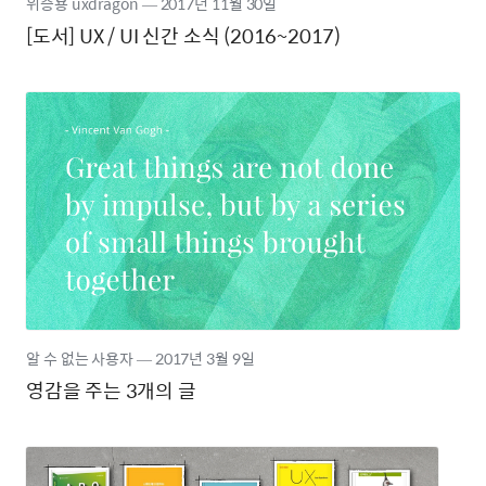
위승용 uxdragon
―
2017년
11월 30일
[도서] UX / UI 신간 소식 (2016~2017)
알 수 없는 사용자
―
2017년
3월 9일
영감을 주는 3개의 글