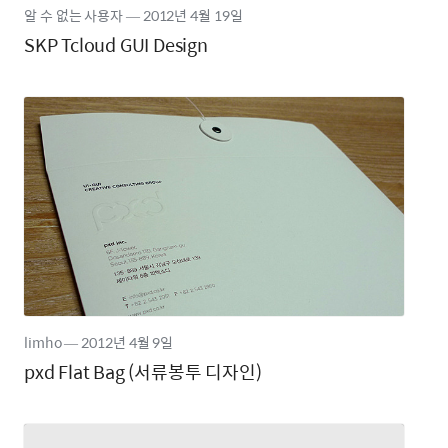
알 수 없는 사용자
―
2012년
4월 19일
SKP Tcloud GUI Design
limho
―
2012년
4월 9일
pxd Flat Bag (서류봉투 디자인)