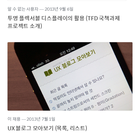
알 수 없는 사용자
―
2013년
9월 6일
투명 플렉서블 디스플레이의 활용 (TFD 국책과제
프로젝트 소개)
이 재용
―
2013년
7월 1일
UX 블로그 모아보기 (목록, 리스트)