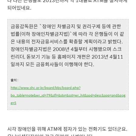
라 다른 은행들도 2013년까지 약 1대꼴로 ATM을 설치하게
되어있네요.
금융감독원은 `장애인 차별금지 및 권리구제 등에 관한
법률(이하 장애인차별금지법)`에 따라 각 은행들이 이 같
은 내용의 전자금융서비스를 확충할 계획이라고 밝혔다.
장애인차별금지법은 2008년 4월부터 시행됐으며 스크
린리더, 돋보기 기능 등 홈페이지 개편은 2013년 4월11
일까지 모든 금융회사들이 이행해야 한다.
출처 :
http://www.shc.or.kr/board/bbs/board.php?
bo_table=note&wr_id=79&sfl=&stx=&sst=wr_hit&sod=desc&sop=and&pag
e=5
시각 장애인을 위해 ATM에 점자가 있는 전화기도 있더군요.