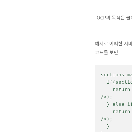
OCP의 목적은 
예시로 어떠한 서비
코드를 보면
sections.m
  if(section.type === "one"){

    return section.items.map((item) => <Component1 item={item} 
/>);

  } else if(type === "two"){

    return section.items.map((item) => <Component2 item={item} 
/>);

  }
