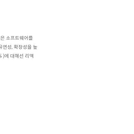
원칙은 소프트웨어를
유연성, 확장성을 높
S )에 대해선 리액