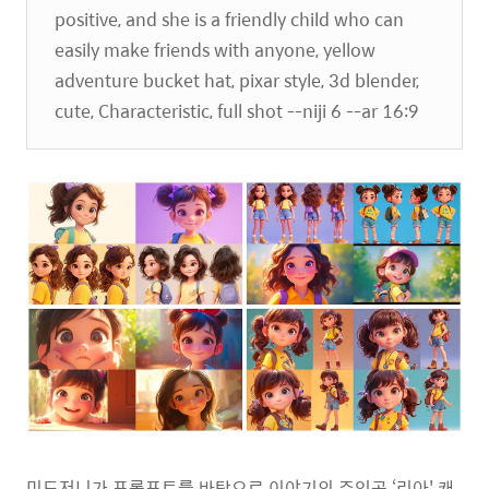
positive, and she is a friendly child who can
easily make friends with anyone, yellow
adventure bucket hat, pixar style, 3d blender,
cute, Characteristic, full shot --niji 6 --ar 16:9
미드저니가 프롬프트를 바탕으로 이야기의 주인공 ‘리아' 캐