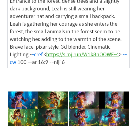
Entrance to the forest, dense trees and a slightly
dark background, Leah is still wearing her
adventurer hat and carrying a small backpack,
Leah is gathering her courage as she enters the
forest, the small animals in the forest seem to be
watching her, adding to the warmth of the scene,
Brave face, pixar style, 3d blender, Cinematic
Lighting -
-cref
<
https://s.mj.run/W1k8nOOWF-4
>
--
cw
100 --ar 16:9 --niji 6