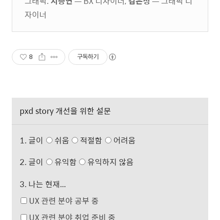
그래픽.
지승연
— BX 디자이너,
김은정
— 그래픽 디
자이너
8
구독하기
pxd story 개선을 위한 설문
1. 글이
쉬움
적절함
어려움
2. 글이
유익함
유익하지 않음
3. 나는 현재...
UX 관련 분야 공부 중
UX 관련 분야 취업 준비 중