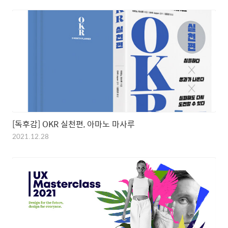
[독후감] OKR 실천편, 아마노 마사루
2021.12.28