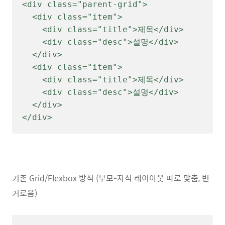
<div class="parent-grid">

  <div class="item">

    <div class="title">제목</div>

    <div class="desc">설명</div>

  </div>

  <div class="item">

    <div class="title">제목</div>

    <div class="desc">설명</div>

  </div>

</div>
기존 Grid/Flexbox 방식 (부모-자식 레이아웃 따로 맞춤, 번
거로움)