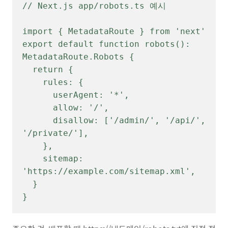
// Next.js app/robots.ts 예시

import { MetadataRoute } from 'next'

export default function robots(): 
MetadataRoute.Robots {

  return {

    rules: {

      userAgent: '*',

      allow: '/',

      disallow: ['/admin/', '/api/', 
'/private/'],

    },

    sitemap: 
'https://example.com/sitemap.xml',

  }

}