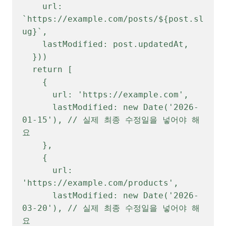
    url: 
`https://example.com/posts/${post.sl
ug}`,

    lastModified: post.updatedAt,

  }))

  return [

    {

      url: 'https://example.com',

      lastModified: new Date('2026-
01-15'), // 실제 최종 수정일을 넣어야 해
요

    },

    {

      url: 
'https://example.com/products',

      lastModified: new Date('2026-
03-20'), // 실제 최종 수정일을 넣어야 해
요
