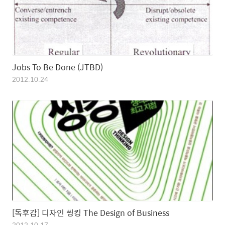
Jobs To Be Done (JTBD)
2012.10.24
[독후감] 디자인 씽킹 The Design of Business
2012.10.17