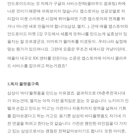
안드로이드라는 것 자체가 구글의 서비스전략(클라우드 컴퓨팅) 하에
나온 것이기 때문에 쉬워보이지 않습니다. 앱스토어는 성공모델로 자
리잡아 이젠 스마트폰 시장에 뛰어들려면 기존 앱스토어와 연계를 하
거나 아니면 새로 만들어야 합니다(삼성, 엘지...). 근데 애플 앱스토어와
안드로이드 마켓 2강 구도에서 새롭게 또하나를 만드는게 실효성이 있
을지는 잘 모르겠군요. 이마트가 월마트를 이겼듯이...우리나라 실정에
맞는 뭔가가 있으려나요. 그런데 요즘은 무조건 세계시장 겨냥이던데...
애플이 대규모 IDC센터를 만든다는 소문은 앱스토어에 이어서 클라우
드 서비스를 잡으려고 하는거겠죠?
3,독자 플랫폼구축
삼성이 '바다'플랫폼을 만드는 이유겠죠. 결과적으로 OS춘추전국시대
가 되는건데, 엘지는 아직 이런 움직임은 없는 것 같습니다. 노키아가 인
텔과 손잡고 만드는 '미고'는 가전이나 자동차까지 영역을 넓혀서 기회
를 잡아보겠다고 하는 거고요. 듣기론 삼성의 바다플랫폼도 자기네 가
전 연결을 하려고 한다는것 같습니다. 가전은 웬만한 라인업을 다 가지
고 있는 삼성으로서는 괜찮은 전략같아보이기도 합니다. 또한 아이폰,