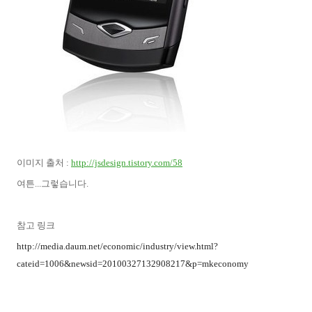
이미지 출처 :
http://jsdesign.tistory.com/58
여튼...그렇습니다.
참고 링크
http://media.daum.net/economic/industry/view.html?
cateid=1006&newsid=20100327132908217&p=mkeconomy