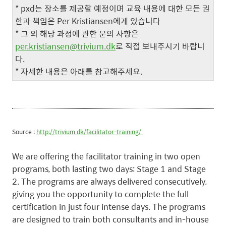
* pxd는 장소를 제공할 예정이며 교육 내용에 대한 모든 권
한과 책임은 Per Kristiansen에게 있습니다
* 그 외 해당 과정에 관한 문의 사항은
per.kristiansen@trivium.dk
로 직접 보내주시기 바랍니
다.
* 자세한 내용은 아래를 참고해주세요.
Source :
http://trivium.dk/facilitator-training/
We are offering the facilitator training in two open
programs, both lasting two days: Stage 1 and Stage
2. The programs are always delivered consecutively,
giving you the opportunity to complete the full
certification in just four intense days. The programs
are designed to train both consultants and in-house