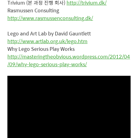
Trivium (본 과정 진행 회사)
http://trivium.dk/
Rasmussen Consulting
http://www.rasmussenconsulting.dk/
Lego and Art Lab by David Gauntlett
http://www.artlab.org.uk/lego.htm
Why Lego Serious Play Works
http://masteringtheobvious.wordpress.com/2012/04
/09/why-lego-serious-play-works/