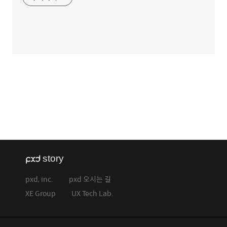
pxd, inc.
pxd 오시는 길
XE Group
UX Tech Lab.