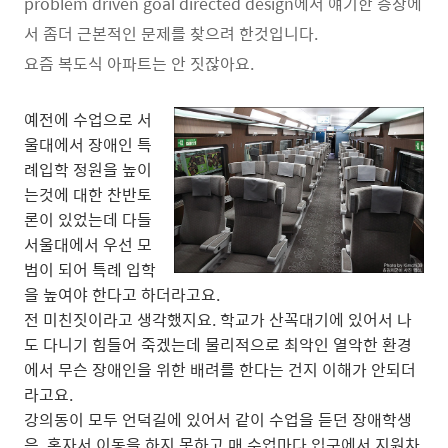
problem driven goal directed design에서 얘기한 증상에
서 좀더 근본적인 문제를 찾으려 한것입니다.
요즘 복도식 아파트는 안 짓잖아요.
예전에 수업으로 서
울대에서 장애인 특
례입학 정원을 높이
는것에 대한 찬반토
론이 있었는데 다들
서울대에서 우선 모
범이 되어 특례 입학
을 높여야 한다고 하더라고요.
전 미친짓이라고 생각했지요. 학교가 산꼭대기에 있어서 나
도 다니기 힘들어 죽겠는데 물리적으로 최악인 열악한 환경
에서 무슨 장애인을 위한 배려를 한다는 건지 이해가 안되더
라고요.
강의동이 모두 언덕길에 있어서 같이 수업을 듣던 장애학생
은 혼자서 이동을 하지 못하고 매 수업마다 입구에서 지원차