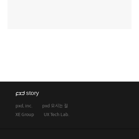
pxd, inc.
pxd 오시는 길
XE Group
UX Tech Lab.