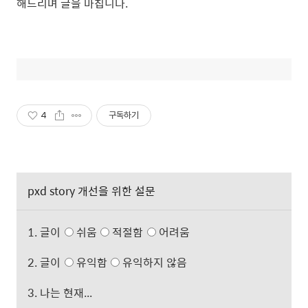
해드리며 글을 마칩니다.
4
구독하기
pxd story 개선을 위한 설문
1. 글이
쉬움
적절함
어려움
2. 글이
유익함
유익하지 않음
3. 나는 현재...