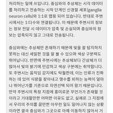
처리하는 일에 쓰입니다. 중심와의 추상체는 시각 데이터
를 처리하고 전송하는 시작 단계인 신경절 세포(ganglia
neuron cells)와 1:1로 맵핑 되어 있습니다. 반대로 주변
시에서는 1:다수와 연결됩니다. 이 때문에 주변시의 정보
는 정보 전달 시 데이터가 압축 및 손실되며 중심와의 정
보는 압축되지 않고 그대로 전송됩니다.
중심와에는 추상체만 존재하기 때문에 빛을 잘 탐지하지
못하는 대신 세밀한 것을 잘 볼 수 있으며 색상 구분력도
뛰어납니다. 반면에 주변시에는 추상체보다 간상체가 더
많아서 빛의 밝기에 민감하고 색상 구분에는 취약합니다.
또 주변시는 움직임 감지에도 탁월한데, 이는 인류가 진화
하는 데 있어 식량을 찾아내고 맹수를 피하는 능력이 얼마
나 뛰어난가를 기준으로 자연선택 되어 왔기 때문입니다.
만약 주변시의 특정 지점에 흥미로운 무언가가 존재할 것
이라고 기대할만한 어떠한 이유도 없고, 실제로 그 지점에
서 우리의 주의를 끌만한 아무런 일도 일어나지 않는 상황
이라면 결국 중심와가 그곳으로 아예 이동하지 않아서 거