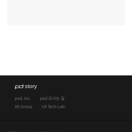
pxd, inc.
pxd 오시는 길
XE Group
UX Tech Lab.