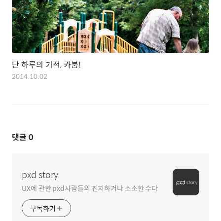
단 하루의 기적, 카붐!
2014.10.02
댓글
0
pxd story
UX에 관한 pxd사람들의 진지하거나 소소한 수다
구독하기