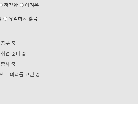
적절함
어려움
함
유익하지 않음
 공부 중
 취업 준비 중
 종사 중
젝트 의뢰를 고민 중