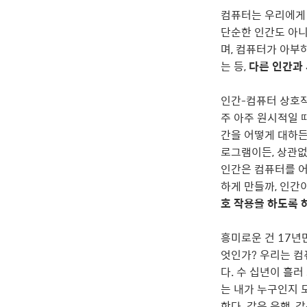
컴퓨터는 우리에게 
단순한 인간도 아니
며, 컴퓨터가 아부
는 등,
다른 인간과
인간-컴퓨터 상호작용(
주 아주 원시적일 때
간을 어떻게 대하든
로그램이든, 상관없
인간은 컴퓨터를 어
하게 만들까, 인간
호 작용을 하도록 하
흥미로운 건 17년
엇인가? 우리는 컴
다. 수 십년이 흘
는 내가 누구인지 
한다. 같은 은행, 