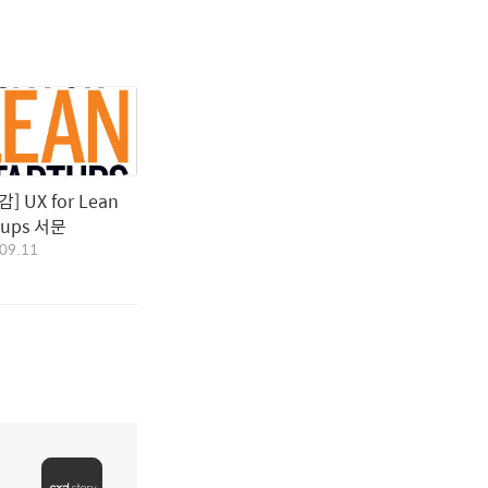
] UX for Lean
tups 서문
09.11