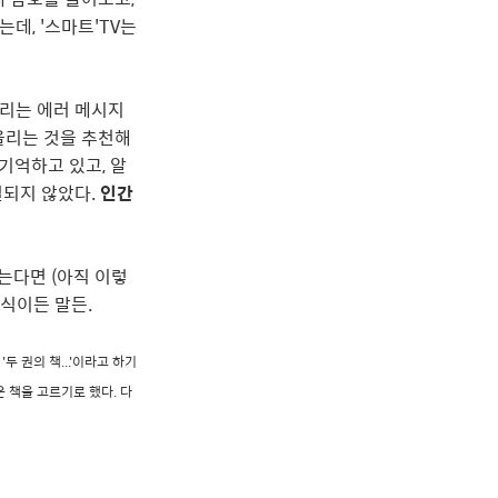
데, '스마트'TV는
돌리는 에러 메시지
울리는 것을 추천해
기억하고 있고, 알
결되지 않았다.
인간
는다면 (아직 이렇
구식이든 말든.
 '두 권의 책...'이라고 하기
운 책을 고르기로 했다. 다