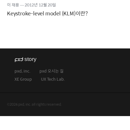
이 재용
―
2012년
12월 20일
Keystroke-level model (KLM)이란?
pxd, inc.
pxd 오시는 길
XE Group
UX Tech Lab.
©2026 pxd, inc. all rights reserved.