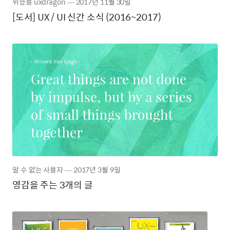
위승용 uxdragon
―
2017년
11월 30일
[도서] UX / UI 신간 소식 (2016~2017)
알 수 없는 사용자
―
2017년
3월 9일
영감을 주는 3개의 글